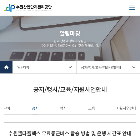
알림마당
한국 산업과 경제의 중심인
수원산업단지관리공단에 오신 것을 환영합니다.
l
o
c
a
t
공지/행사/교육/지원사업안내
i
o
n
전체
공지
행사
교육
지원사업안내
s
e
l
e
c
수원델타플렉스 무료통근버스 탑승 방법 및 운행 시간표 안내
t