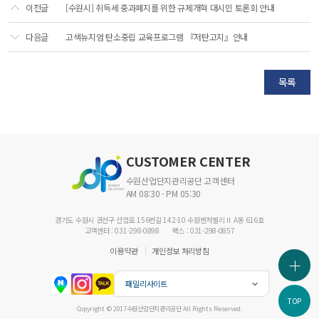
이전글
[수원시] 취득세 중과폐지를 위한 규제개혁 대시민 토론회 안내
다음글
고색뉴지엄 탄소중립 교육프로그램 『저탄고지』안내
목록
CUSTOMER CENTER
수원산업단지관리공단 고객센터
AM 08:30 - PM 05:30
경기도 수원시 권선구 산업로 156번길 142-10 수원벤처벨리Ⅱ A동 616호
고객센터 : 031-298-0898
팩스 : 031-298-0857
이용약관
개인정보 처리방침
패밀리사이트
TOP
Copyright © 2017수원산업단지관리공단 All Rights Reserved.