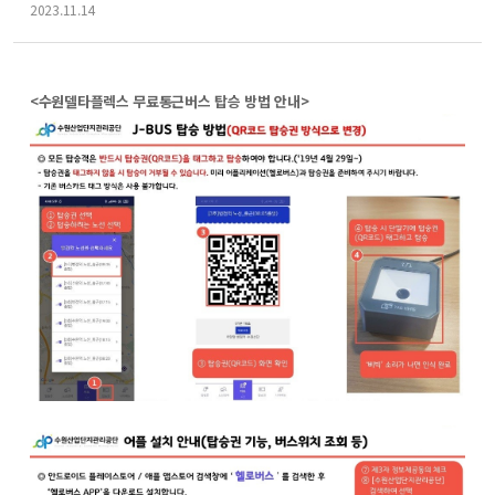
f
2023.11.14
o
r
m
<수원델타플렉스 무료통근버스 탑승 방법 안내>