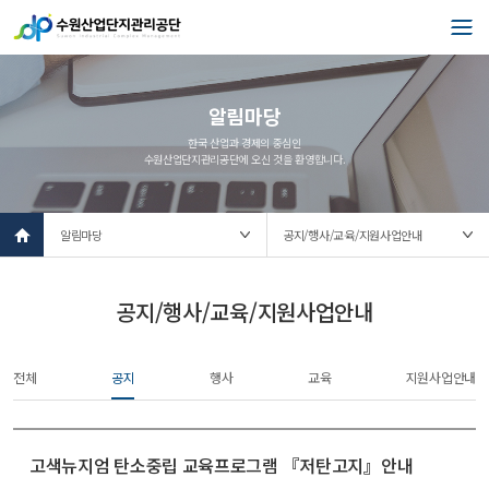
알림마당
한국 산업과 경제의 중심인
수원산업단지관리공단에 오신 것을 환영합니다.
l
o
c
a
t
공지/행사/교육/지원사업안내
i
o
n
전체
공지
행사
교육
지원사업안내
s
e
l
e
c
고색뉴지엄 탄소중립 교육프로그램 『저탄고지』안내
t