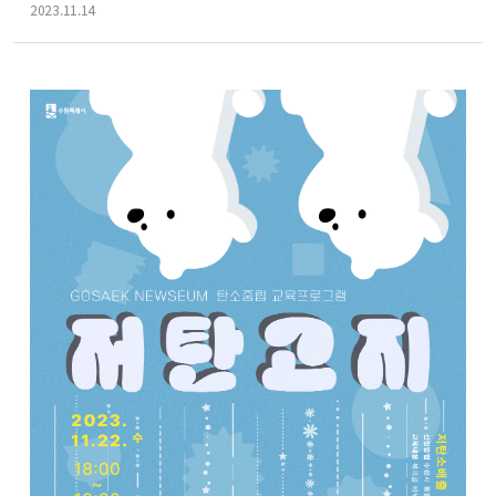
f
2023.11.14
o
r
m