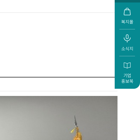
복지몰
소식지
기업
홍보북