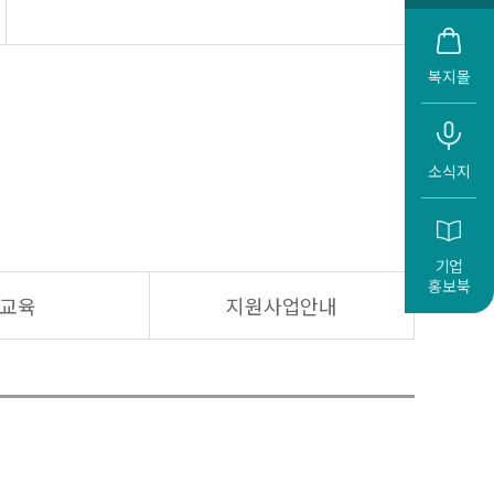
복지몰
소식지
기업
홍보북
교육
지원사업안내