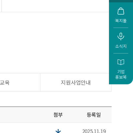
복지몰
소식지
기업
홍보북
교육
지원사업안내
첨부
등록일
2025.11.19