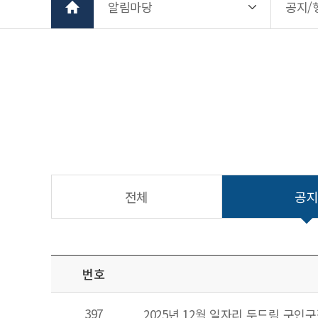
알림마당
공지/
전체
공
온라인상담 게시판
번호
397
2025년 12월 일자리 두드림 구인