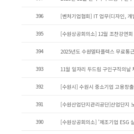
396
[벤처기업협회] IT 업무(디자인, 
395
[수원상공회의소] 12월 조찬강연회
394
2025년도 수원델타플렉스 무료통
393
11월 일자리 두드림 구인구직의날 
392
[수원시] 수원시 중소기업 고용창출
391
[수원산업단지관리공단]산업단지 노
390
[수원상공회의소] '제조기업 ESG 