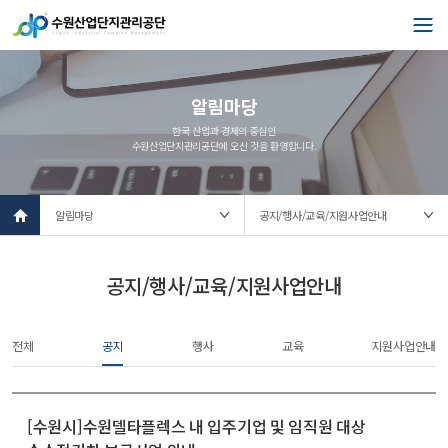
알림마당
한국 산업과 경제의 중심인
수원산업단지관리공단에 오신 것을 환영합니다.
l
o
c
a
t
공지/행사/교육/지원사업안내
i
o
n
전체
공지
행사
교육
지원사업안내
s
e
l
e
c
[수원시]수원델타플렉스 내 입주기업 및 임직원 대상
t