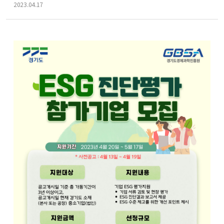
f
2023.04.17
o
r
m