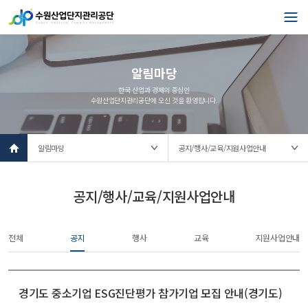
알림마당
한국 산업과 경제의 중심인
수원산업단지관리공단에 오신 것을 환영합니다.
l
o
c
a
t
공지/행사/교육/지원사업안내
i
o
n
전체
공지
행사
교육
지원사업안내
s
e
l
e
c
경기도 중소기업 ESG진단평가 참가기업 모집 안내(경기도)
t