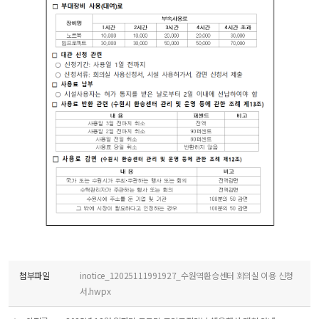
첨부파일
inotice_12025111991927_수원역환승센터 회의실 이용 신청
서.hwpx