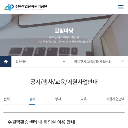
알림마당
한국 산업과 경제의 중심인
수원산업단지관리공단에 오신 것을 환영합니다.
l
o
c
a
t
공지/행사/교육/지원사업안내
i
o
n
전체
공지
행사
교육
지원사업안내
s
e
l
e
c
수원역환승센터 내 회의실 이용 안내
t