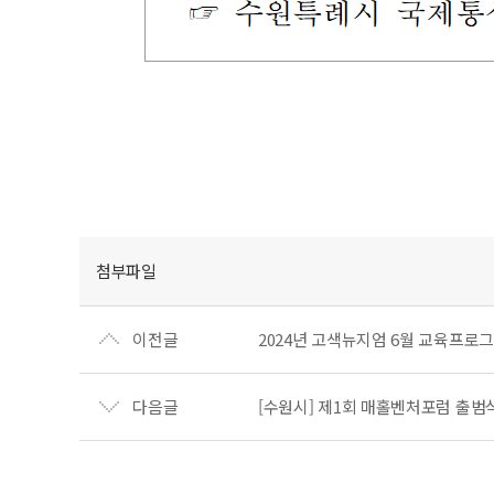
첨부파일
이전글
2024년 고색뉴지엄 6월 교육프
다음글
[수원시] 제1회 매홀벤처포럼 출범