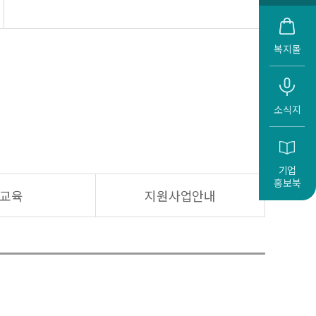
복지몰
소식지
기업
홍보북
교육
지원사업안내