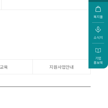
복지몰
소식지
기업
홍보북
교육
지원사업안내