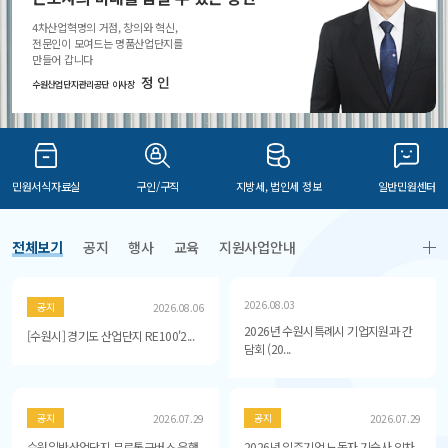
4차산업혁명의 거점, 창의와 혁신,
전문인이 모여드는 명품산업단지를
만들어 갑니다
정 인
수원산업단지관리공단 이사장
민원서식자료실
구인/구직
지방세, 법인세 정보
일반민원센터
전체보기
공지
행사
교육
지원사업안내
2026.08.03
공지
2026.08.06
2026년 수원시특례시 기업지원과 간
[수원시] 경기도 산업단지 RE100'2...
담회 (20...
공지
공지
2026.07.29
2026.07.29
수원일반산업단지 무료통근버스 운행
2026년 입주기업 노동자 기숙사 임차